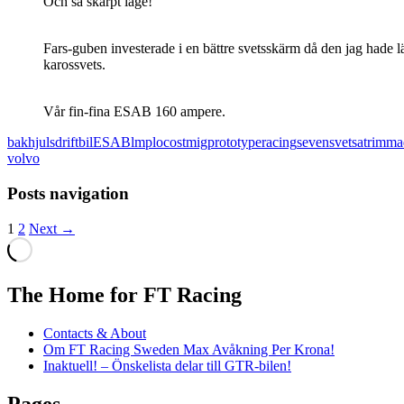
Och så skarpt läge!
Fars-guben investerade i en bättre svetsskärm då den jag hade l
karossvets.
Vår fin-fina ESAB 160 ampere.
bakhjulsdrift
bil
ESAB
lmp
locost
mig
prototype
racing
seven
svetsa
trimma
volvo
Posts navigation
1
2
Next →
The Home for FT Racing
Contacts & About
Om FT Racing Sweden Max Avåkning Per Krona!
Inaktuell! – Önskelista delar till GTR-bilen!