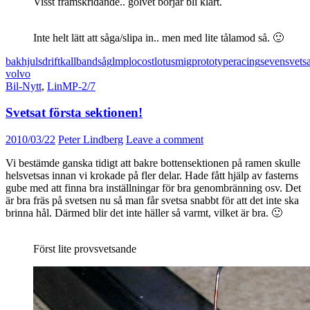
Visst framskridande.. golvet börjar bli klart.
Inte helt lätt att såga/slipa in.. men med lite tålamod så. 🙂
bakhjulsdrift
kallbandsåg
lmp
locost
lotus
mig
prototype
racing
seven
svets
volvo
Bil-Nytt
,
LinMP-2/7
Svetsat första sektionen!
2010/03/22
Peter Lindberg
Leave a comment
Vi bestämde ganska tidigt att bakre bottensektionen på ramen skulle
helsvetsas innan vi krokade på fler delar. Hade fått hjälp av fasterns
gube med att finna bra inställningar för bra genombränning osv. Det
är bra fräs på svetsen nu så man får svetsa snabbt för att det inte ska
brinna hål. Därmed blir det inte häller så varmt, vilket är bra. 🙂
Först lite provsvetsande