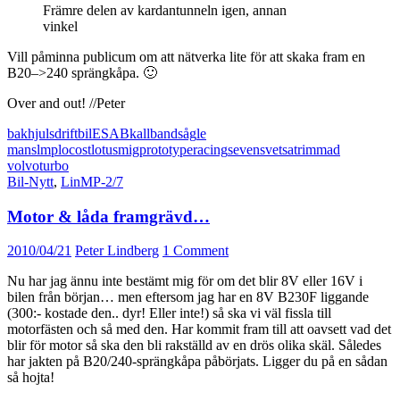
Främre delen av kardantunneln igen, annan
vinkel
Vill påminna publicum om att nätverka lite för att skaka fram en
B20–>240 sprängkåpa. 🙂
Over and out! //Peter
bakhjulsdrift
bil
ESAB
kallbandsåg
le
mans
lmp
locost
lotus
mig
prototype
racing
seven
svetsa
trimmad
volvo
turbo
Bil-Nytt
,
LinMP-2/7
Motor & låda framgrävd…
2010/04/21
Peter Lindberg
1 Comment
Nu har jag ännu inte bestämt mig för om det blir 8V eller 16V i
bilen från början… men eftersom jag har en 8V B230F liggande
(300:- kostade den.. dyr! Eller inte!) så ska vi väl fissla till
motorfästen och så med den. Har kommit fram till att oavsett vad det
blir för motor så ska den bli rakställd av en drös olika skäl. Således
har jakten på B20/240-sprängkåpa påbörjats. Ligger du på en sådan
så hojta!