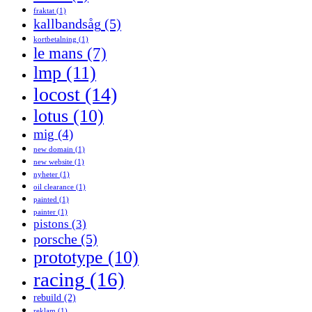
fraktat
(1)
kallbandsåg
(5)
kortbetalning
(1)
le mans
(7)
lmp
(11)
locost
(14)
lotus
(10)
mig
(4)
new domain
(1)
new website
(1)
nyheter
(1)
oil clearance
(1)
painted
(1)
painter
(1)
pistons
(3)
porsche
(5)
prototype
(10)
racing
(16)
rebuild
(2)
reklam
(1)