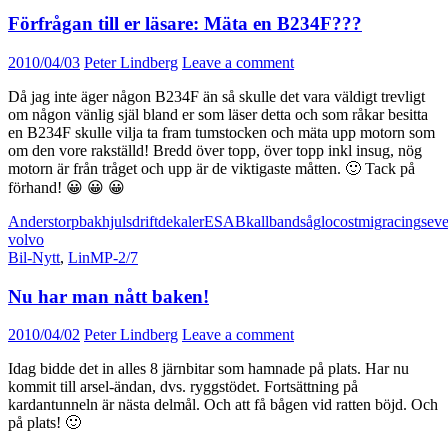
Förfrågan till er läsare: Mäta en B234F???
2010/04/03
Peter Lindberg
Leave a comment
Då jag inte äger någon B234F än så skulle det vara väldigt trevligt
om någon vänlig själ bland er som läser detta och som råkar besitta
en B234F skulle vilja ta fram tumstocken och mäta upp motorn som
om den vore rakställd! Bredd över topp, över topp inkl insug, nög
motorn är från tråget och upp är de viktigaste måtten. 🙂 Tack på
förhand! 😀 😀 😀
Anderstorp
bakhjulsdrift
dekaler
ESAB
kallbandsåg
locost
mig
racing
sev
volvo
Bil-Nytt
,
LinMP-2/7
Nu har man nått baken!
2010/04/02
Peter Lindberg
Leave a comment
Idag bidde det in alles 8 järnbitar som hamnade på plats. Har nu
kommit till arsel-ändan, dvs. ryggstödet. Fortsättning på
kardantunneln är nästa delmål. Och att få bågen vid ratten böjd. Och
på plats! 🙂