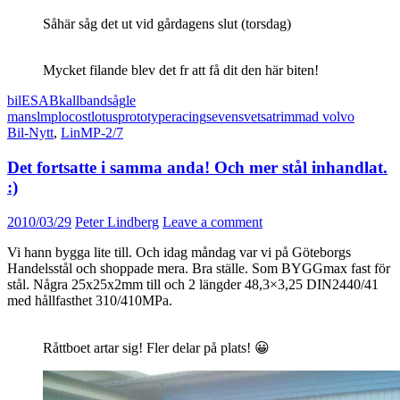
Såhär såg det ut vid gårdagens slut (torsdag)
Mycket filande blev det fr att få dit den här biten!
bil
ESAB
kallbandsåg
le
mans
lmp
locost
lotus
prototype
racing
seven
svetsa
trimmad volvo
Bil-Nytt
,
LinMP-2/7
Det fortsatte i samma anda! Och mer stål inhandlat.
:)
2010/03/29
Peter Lindberg
Leave a comment
Vi hann bygga lite till. Och idag måndag var vi på Göteborgs
Handelsstål och shoppade mera. Bra ställe. Som BYGGmax fast för
stål. Några 25x25x2mm till och 2 längder 48,3×3,25 DIN2440/41
med hållfasthet 310/410MPa.
Råttboet artar sig! Fler delar på plats! 😀