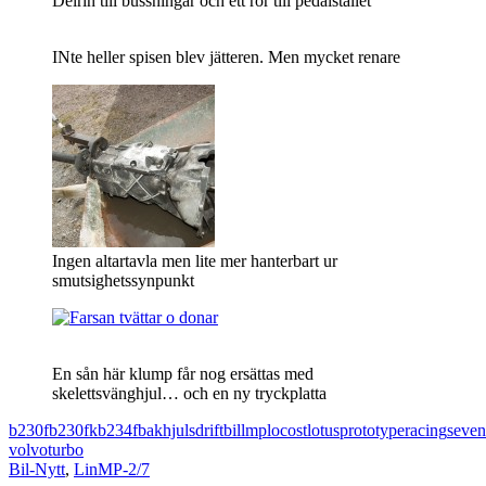
Delrin till bussningar och ett rör till pedalstället
INte heller spisen blev jätteren. Men mycket renare
Ingen altartavla men lite mer hanterbart ur
smutsighetssynpunkt
En sån här klump får nog ersättas med
skelettsvänghjul… och en ny tryckplatta
b230f
b230fk
b234f
bakhjulsdrift
bil
lmp
locost
lotus
prototype
racing
seven
volvo
turbo
Bil-Nytt
,
LinMP-2/7