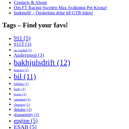
Contacts & About
Om FT Racing Sweden Max Avåkning Per Krona!
Inaktuell! – Önskelista delar till GTR-bilen!
Tags – Find your favs!
911
(5)
911T
(3)
air cooled
(1)
Anderstorp
(3)
bakhjulsdrift
(12)
bearing
(1)
bil
(11)
bildelar
(1)
body
(1)
boxer
(1)
camshaft
(1)
cleaning
(1)
dekaler
(2)
disassembly
(2)
engine
(5)
ESAB
(5)