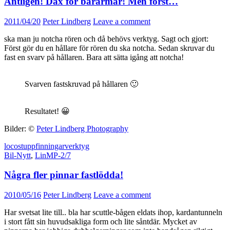
Äntligen! Dax för bärarmar! Men först…
2011/04/20
Peter Lindberg
Leave a comment
ska man ju notcha rören och då behövs verktyg. Sagt och gjort:
Först gör du en hållare för rören du ska notcha. Sedan skruvar du
fast en svarv på hållaren. Bara att sätta igång att notcha!
Svarven fastskruvad på hållaren 🙂
Resultatet! 😀
Bilder: ©
Peter Lindberg Photography
locost
uppfinningar
verktyg
Bil-Nytt
,
LinMP-2/7
Några fler pinnar fastlödda!
2010/05/16
Peter Lindberg
Leave a comment
Har svetsat lite till.. bla har scuttle-bågen eldats ihop, kardantunneln
i stort fått sin huvudsakliga form och lite såntdär. Mycket av