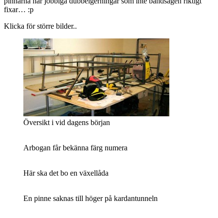
pinnarna har jobbiga dubbelgerningar som inte bandsågen riktigt
fixar… :p
Klicka för större bilder..
Översikt i vid dagens början
Arbogan får bekänna färg numera
Här ska det bo en växellåda
En pinne saknas till höger på kardantunneln