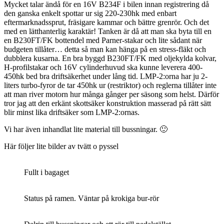
Mycket talar ändå för en 16V B234F i bilen innan registrering då
den ganska enkelt spottar ur sig 220-230hk med enbart
eftermarknadssprut, fräsigare kammar och bättre grenrör. Och det
med en lätthanterlig karaktär! Tanken är då att man ska byta till en
en B230FT/FK bottendel med Parner-stakar och lite sådant när
budgeten tillåter… detta så man kan hänga på en stress-fläkt och
dubblera kusarna. En bra byggd B230FT/FK med oljekylda kolvar,
H-profilstakar och 16V cylinderhuvud ska kunne leverera 400-
450hk bed bra driftsäkerhet under lång tid. LMP-2:orna har ju 2-
liters turbo-fyror de tar 450hk ur (restriktor) och reglerna tillåter inte
att man river motorn hur många gånger per säsong som helst. Därför
tror jag att den erkänt skottsäker konstruktion masserad på rätt sätt
blir minst lika driftsäker som LMP-2:ornas.
Vi har även inhandlat lite material till bussningar. 🙂
Här följer lite bilder av tvätt o pyssel
Fullt i bagaget
Status på ramen. Väntar på krokiga bur-rör