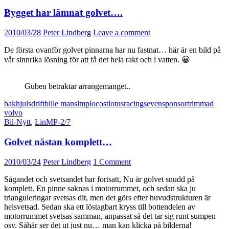
Bygget har lämnat golvet….
2010/03/28
Peter Lindberg
Leave a comment
De första ovanför golvet pinnarna har nu fastnat… här är en bild på
vår sinnrika lösning för att få det hela rakt och i vatten. 😀
Guben betraktar arrangemanget..
bakhjulsdrift
bil
le mans
lmp
locost
lotus
racing
seven
sponsor
trimmad
volvo
Bil-Nytt
,
LinMP-2/7
Golvet nästan komplett…
2010/03/24
Peter Lindberg
1 Comment
Sågandet och svetsandet har fortsatt, Nu är golvet snudd på
komplett. En pinne saknas i motorrummet, och sedan ska ju
trianguleringar svetsas dit, men det görs efter huvudstrukturen är
helsvetsad. Sedan ska ett löstagbart kryss till bottendelen av
motorrummet svetsas samman, anpassat så det tar sig runt sumpen
osv. Såhär ser det ut just nu… man kan klicka på bilderna!