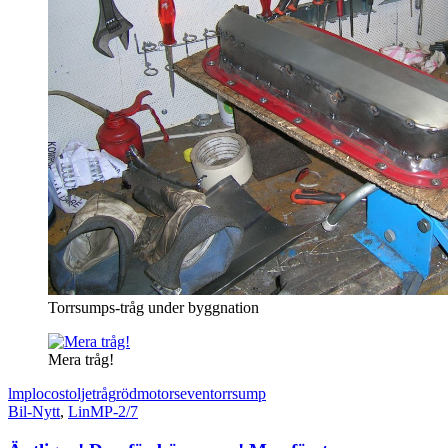
Torrsumps-tråg under byggnation
Mera tråg!
lmp
locost
oljetråg
rödmotor
seven
torrsump
Bil-Nytt
,
LinMP-2/7