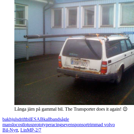
Långa järn på gammal bil. The Transporter does it again! 😉
bakhjulsdrift
bil
ESAB
kallbandsåg
le
mans
locost
lotus
prototype
racing
seven
sponsor
trimmad volvo
Bil-Nytt
,
LinMP-2/7