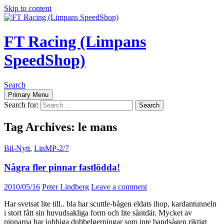
Skip to content
FT Racing (Limpans
SpeedShop)
Search
Primary Menu
Search for:
Tag Archives: le mans
Bil-Nytt
,
LinMP-2/7
Några fler pinnar fastlödda!
2010/05/16
Peter Lindberg
Leave a comment
Har svetsat lite till.. bla har scuttle-bågen eldats ihop, kardantunneln
i stort fått sin huvudsakliga form och lite såntdär. Mycket av
pinnarna har jobbiga dubbelgerningar som inte bandsågen riktigt