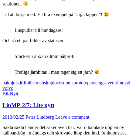
sektionen.
Till att börja med: Ett bra exempel på “arga lappen”!
Luspudlar till hundägare!
Och så ett par bilder av statusen
Snickeri i 25x25x3mm hålprofil
Trefliga järnbitar... man tager sig ett järn?
bakhjulsdrift
bil
le mans
lmp
locost
lotus
prototype
racing
seven
trimmad
volvo
Bil-Nytt
LinMP-2/7: Lite nytt
2010/02/25
Peter Lindberg
Leave a comment
Sakta sakta händer det säker även här. Var o hämtade upp en ny
kallbandsåg i måndags och skruvade ihop den inkl. funktionstest.