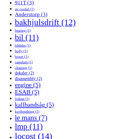
911T
(3)
air cooled
(1)
Anderstorp
(3)
bakhjulsdrift
(12)
bearing
(1)
bil
(11)
bildelar
(1)
body
(1)
boxer
(1)
camshaft
(1)
cleaning
(1)
dekaler
(2)
disassembly
(2)
engine
(5)
ESAB
(5)
fraktat
(1)
kallbandsåg
(5)
kortbetalning
(1)
le mans
(7)
lmp
(11)
locost
(14)