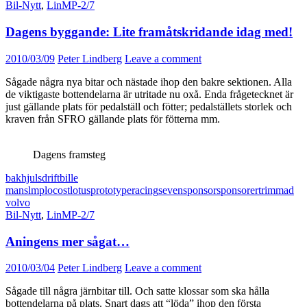
Bil-Nytt
,
LinMP-2/7
Dagens byggande: Lite framåtskridande idag med!
2010/03/09
Peter Lindberg
Leave a comment
Sågade några nya bitar och nästade ihop den bakre sektionen. Alla
de viktigaste bottendelarna är utritade nu oxå. Enda frågetecknet är
just gällande plats för pedalställ och fötter; pedalställets storlek och
kraven från SFRO gällande plats för fötterna mm.
Dagens framsteg
bakhjulsdrift
bil
le
mans
lmp
locost
lotus
prototype
racing
seven
sponsor
sponsorer
trimmad
volvo
Bil-Nytt
,
LinMP-2/7
Aningens mer sågat…
2010/03/04
Peter Lindberg
Leave a comment
Sågade till några järnbitar till. Och satte klossar som ska hålla
bottendelarna på plats. Snart dags att “löda” ihop den första