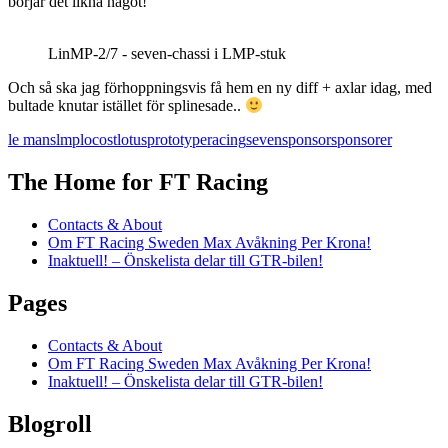
börjar det likna något!
LinMP-2/7 - seven-chassi i LMP-stuk
Och så ska jag förhoppningsvis få hem en ny diff + axlar idag, med
bultade knutar istället för splinesade..
le mans
lmp
locost
lotus
prototype
racing
seven
sponsor
sponsorer
The Home for FT Racing
Contacts & About
Om FT Racing Sweden Max Avåkning Per Krona!
Inaktuell! – Önskelista delar till GTR-bilen!
Pages
Contacts & About
Om FT Racing Sweden Max Avåkning Per Krona!
Inaktuell! – Önskelista delar till GTR-bilen!
Blogroll