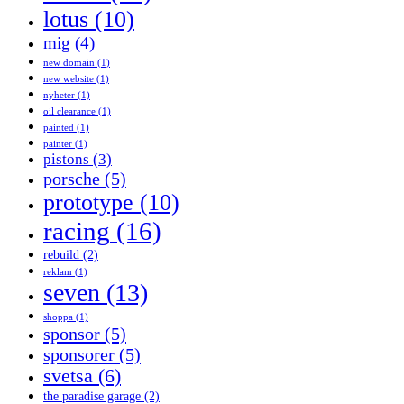
lotus
(10)
mig
(4)
new domain
(1)
new website
(1)
nyheter
(1)
oil clearance
(1)
painted
(1)
painter
(1)
pistons
(3)
porsche
(5)
prototype
(10)
racing
(16)
rebuild
(2)
reklam
(1)
seven
(13)
shoppa
(1)
sponsor
(5)
sponsorer
(5)
svetsa
(6)
the paradise garage
(2)