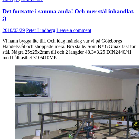
Det fortsatte i samma anda! Och mer stål inhandlat.
:)
2010/03/29
Peter Lindberg
Leave a comment
Vi hann bygga lite till. Och idag måndag var vi på Göteborgs
Handelsstål och shoppade mera. Bra ställe. Som BYGGmax fast för
stål. Några 25x25x2mm till och 2 längder 48,3×3,25 DIN2440/41
med hållfasthet 310/410MPa.