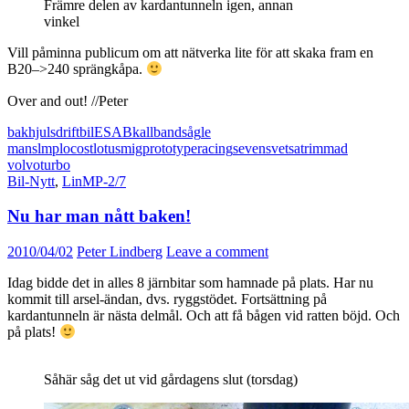
Främre delen av kardantunneln igen, annan
vinkel
Vill påminna publicum om att nätverka lite för att skaka fram en
B20–>240 sprängkåpa.
Over and out! //Peter
bakhjulsdrift
bil
ESAB
kallbandsåg
le
mans
lmp
locost
lotus
mig
prototype
racing
seven
svetsa
trimmad
volvo
turbo
Bil-Nytt
,
LinMP-2/7
Nu har man nått baken!
2010/04/02
Peter Lindberg
Leave a comment
Idag bidde det in alles 8 järnbitar som hamnade på plats. Har nu
kommit till arsel-ändan, dvs. ryggstödet. Fortsättning på
kardantunneln är nästa delmål. Och att få bågen vid ratten böjd. Och
på plats!
Såhär såg det ut vid gårdagens slut (torsdag)