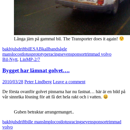
Långa järn på gammal bil. The Transporter does it again!
bakhjulsdrift
bil
ESAB
kallbandsåg
le
mans
locost
lotus
prototype
racing
seven
sponsor
trimmad volvo
Bil-Nytt
,
LinMP-2/7
Bygget har lämnat golvet….
2010/03/28
Peter Lindberg
Leave a comment
De första ovanför golvet pinnarna har nu fastnat… här är en bild på
vår sinnrika lösning för att få det hela rakt och i vatten.
Guben betraktar arrangemanget..
bakhjulsdrift
bil
le mans
lmp
locost
lotus
racing
seven
sponsor
trimmad
volvo