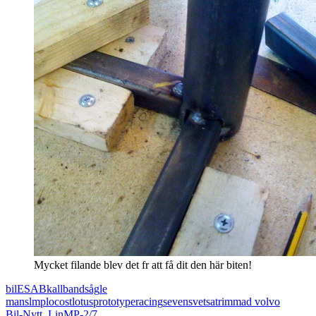
Mycket filande blev det fr att få dit den här biten!
bil
ESAB
kallbandsåg
le
mans
lmp
locost
lotus
prototype
racing
seven
svetsa
trimmad volvo
Bil-Nytt
,
LinMP-2/7