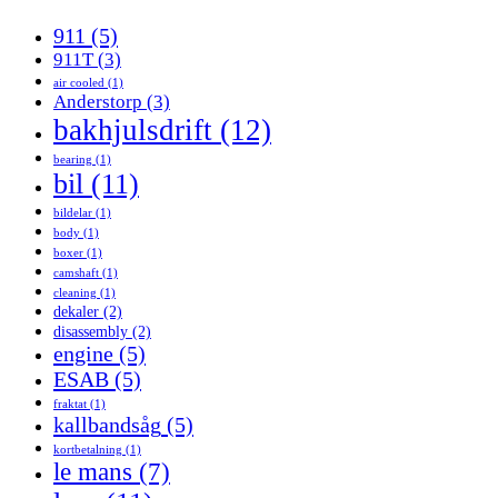
911
(5)
911T
(3)
air cooled
(1)
Anderstorp
(3)
bakhjulsdrift
(12)
bearing
(1)
bil
(11)
bildelar
(1)
body
(1)
boxer
(1)
camshaft
(1)
cleaning
(1)
dekaler
(2)
disassembly
(2)
engine
(5)
ESAB
(5)
fraktat
(1)
kallbandsåg
(5)
kortbetalning
(1)
le mans
(7)