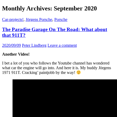
Monthly Archives: September 2020
Car-projects!
,
Jörgens Porsche
,
Porsche
The Paradise Garage On The Road: What about
that 911T?
2020/09/09
Peter Lindberg
Leave a comment
Another Video!
I bet a lot of you who follows the Youtube channel has wondered
what car the engine will go into. And here it is. My buddy Jörgens
1971 911T. Cracking’ paintjobb by the way!