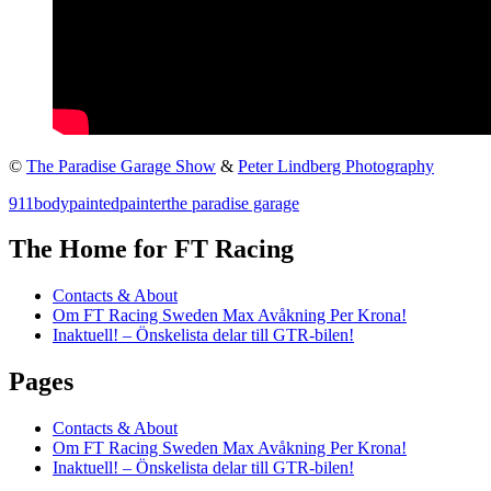
©
The Paradise Garage Show
&
Peter Lindberg Photography
911
body
painted
painter
the paradise garage
The Home for FT Racing
Contacts & About
Om FT Racing Sweden Max Avåkning Per Krona!
Inaktuell! – Önskelista delar till GTR-bilen!
Pages
Contacts & About
Om FT Racing Sweden Max Avåkning Per Krona!
Inaktuell! – Önskelista delar till GTR-bilen!