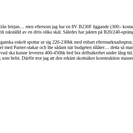
från början… men eftersom jag har en 8V B230F liggande (300:- kostade d
 bli rakställd av en drös olika skäl. Således har jakten på B20/240-sprä
 ganska enkelt spottar ur sig 220-230hk med enbart eftermarknadssprut, 
el med Parner-stakar och lite sådant när budgeten tillåter… detta så ma
 ska kunne leverera 400-450hk bed bra driftsäkerhet under lång tid. LM
 som helst. Därför tror jag att den erkänt skottsäker konstruktion masser