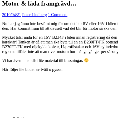
Motor & låda framgrävd…
2010/04/21
Peter Lindberg
1 Comment
Nu har jag ännu inte bestämt mig för om det blir 8V eller 16V i bilen 
den. Har kommit fram till att oavsett vad det blir för motor så ska den
Mycket talar ändå för en 16V B234F i bilen innan registrering då den
karaktär! Tanken är då att man ska byta till en en B230FT/FK bottend
B230FT/FK med oljekylda kolvar, H-profilstakar och 16V cylinderhuvud
reglerna tillåter inte att man river motorn hur många gånger per säsong
Vi har även inhandlat lite material till bussningar.
Här följer lite bilder av tvätt o pyssel