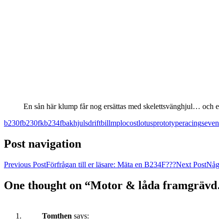
En sån här klump får nog ersättas med skelettsvänghjul… och e
b230f
b230fk
b234f
bakhjulsdrift
bil
lmp
locost
lotus
prototype
racing
seven
Post navigation
Previous Post
Förfrågan till er läsare: Mäta en B234F???
Next Post
Någr
One thought on “Motor & låda framgräv
Tomthen
says: