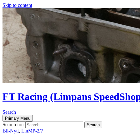
Skip to content
FT Racing (Limpans SpeedShop
Search
Primary Menu
Search for:
Bil-Nytt
,
LinMP-2/7