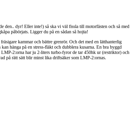
en.. dyr! Eller inte!) så ska vi väl fissla till motorfästen och så med
ngkåpa påbörjats. Ligger du på en sådan så hojta!
fräsigare kammar och bättre grenrör. Och det med en lätthanterlig
n kan hänga på en stress-fläkt och dubblera kusarna. En bra byggd
P-2:orna har ju 2-liters turbo-fyror de tar 450hk ur (restriktor) och
ad på rätt sätt blir minst lika driftsäker som LMP-2:ornas.