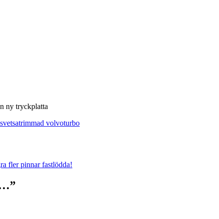
n ny tryckplatta
svetsa
trimmad volvo
turbo
a fler pinnar fastlödda!
d…”