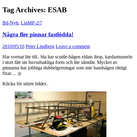
Tag Archives: ESAB
Bil-Nytt
,
LinMP-2/7
Några fler pinnar fastlödda!
2010/05/16
Peter Lindberg
Leave a comment
Har svetsat lite till.. bla har scuttle-bågen eldats ihop, kardantunneln
i stort fått sin huvudsakliga form och lite såntdär. Mycket av
pinnarna har jobbiga dubbelgerningar som inte bandsågen riktigt
fixar… :p
Klicka för större bilder..