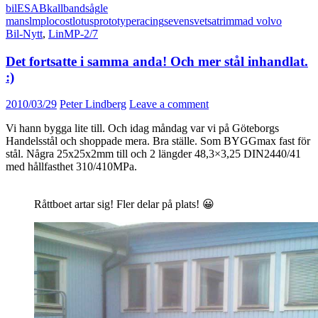
bil
ESAB
kallbandsåg
le
mans
lmp
locost
lotus
prototype
racing
seven
svetsa
trimmad volvo
Bil-Nytt
,
LinMP-2/7
Det fortsatte i samma anda! Och mer stål inhandlat.
:)
2010/03/29
Peter Lindberg
Leave a comment
Vi hann bygga lite till. Och idag måndag var vi på Göteborgs
Handelsstål och shoppade mera. Bra ställe. Som BYGGmax fast för
stål. Några 25x25x2mm till och 2 längder 48,3×3,25 DIN2440/41
med hållfasthet 310/410MPa.
Råttboet artar sig! Fler delar på plats! 😀