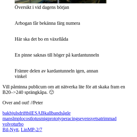
Översikt i vid dagens början
Arbogan får bekänna färg numera
Här ska det bo en växellåda
En pinne saknas till höger på kardantunneln
Främre delen av kardantunneln igen, annan
vinkel
Vill påminna publicum om att nätverka lite för att skaka fram en
B20–>240 sprängkåpa. 🙂
Over and out! //Peter
bakhjulsdrift
bil
ESAB
kallbandsåg
le
mans
lmp
locost
lotus
mig
prototype
racing
seven
svetsa
trimmad
volvo
turbo
Bil-Nytt
,
LinMP-2/7