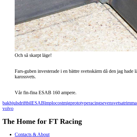
Och så skarpt läge!
Fars-guben investerade i en bättre svetsskärm då den jag hade l
karossvets.
Vår fin-fina ESAB 160 ampere.
bakhjulsdrift
bil
ESAB
lmp
locost
mig
prototype
racing
seven
svetsa
trimma
volvo
The Home for FT Racing
Contacts & About