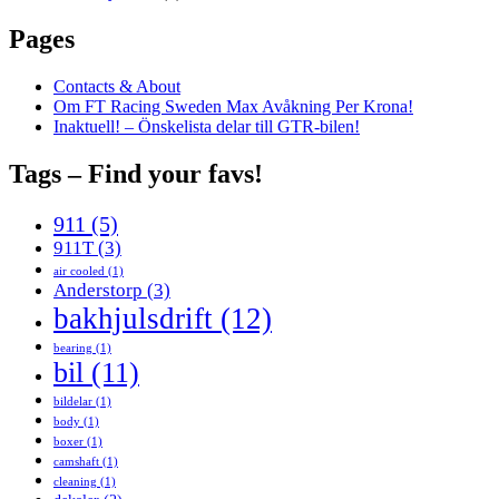
Pages
Contacts & About
Om FT Racing Sweden Max Avåkning Per Krona!
Inaktuell! – Önskelista delar till GTR-bilen!
Tags – Find your favs!
911
(5)
911T
(3)
air cooled
(1)
Anderstorp
(3)
bakhjulsdrift
(12)
bearing
(1)
bil
(11)
bildelar
(1)
body
(1)
boxer
(1)
camshaft
(1)
cleaning
(1)