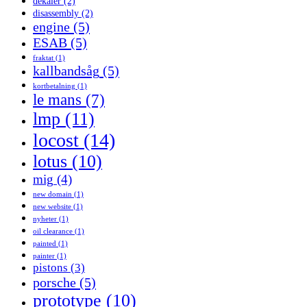
dekaler
(2)
disassembly
(2)
engine
(5)
ESAB
(5)
fraktat
(1)
kallbandsåg
(5)
kortbetalning
(1)
le mans
(7)
lmp
(11)
locost
(14)
lotus
(10)
mig
(4)
new domain
(1)
new website
(1)
nyheter
(1)
oil clearance
(1)
painted
(1)
painter
(1)
pistons
(3)
porsche
(5)
prototype
(10)